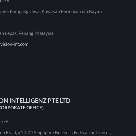
8576
aya Kampung Jawa, Kawasan Perindustrian Bayan
Lepas, Penang, Malaysia
vision-int.com
ION INTELLIGENZ PTE LTD
CORPORATE OFFICE)
8576
n Road, #14-04 Singapore Business Federation Center,