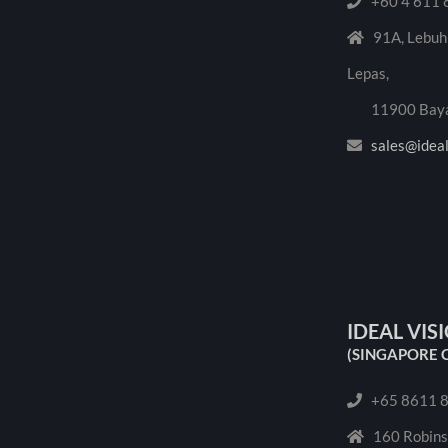
+60 4 611 
91A, Lebuhr
Lepas,
11900 Bayan 
sales@ideal
IDEAL VIS
(SINGAPORE 
+65 8611 
160 Robinso